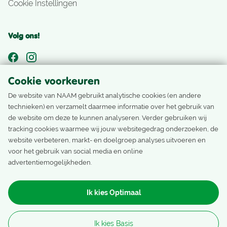
Cookie Instellingen
Volg ons!
Cookie voorkeuren
Nog geen Nivonlid?
De website van NAAM gebruikt analytische cookies (en andere
technieken) en verzamelt daarmee informatie over het gebruik van
Als Nivonlid ontvang je het laatste nieuws, ons ledenblad
de website om deze te kunnen analyseren. Verder gebruiken wij
en boek je accommodaties, reizen en activiteiten met
tracking cookies waarmee wij jouw websitegedrag onderzoeken, de
ledentarief.
website verbeteren, markt- en doelgroep analyses uitvoeren en
voor het gebruik van social media en online
advertentiemogelijkheden.
Word lid
Ik kies Optimaal
Nivon Natuurvrienden Copyright
Ik kies Basis