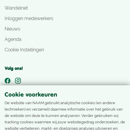
Wandelnet
Inloggen medewerkers
Nieuws
Agenda
Cookie Instellingen
Volg ons!
Cookie voorkeuren
Nog geen Nivonlid?
De website van NAAM gebruikt analytische cookies (en andere
technieken) en verzamelt daarmee informatie over het gebruik van
Als Nivonlid ontvang je het laatste nieuws, ons ledenblad
de website om deze te kunnen analyseren. Verder gebruiken wij
en boek je accommodaties, reizen en activiteiten met
tracking cookies waarmee wij jouw websitegedrag onderzoeken, de
ledentarief.
website verbeteren, markt- en doelgroep analyses uitvoeren en