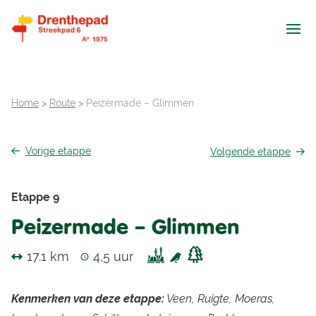
Ope
Home
>
Route
>
Peizermade – Glimmen
Vorige
etappe
Volgende
etappe
Etappe 9
Peizermade – Glimmen
17.1 km
4,5 uur
Kenmerken van deze etappe:
Veen, Ruigte, Moeras,